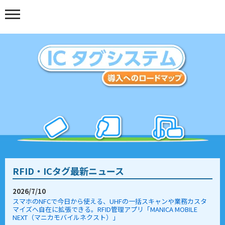
ICタグ（
RFID・ICタグ最新ニュース
2026/7/10
スマホのNFCで今日から使える、UHFの一括スキャンや業務カスタ
マイズへ自在に拡張できる。RFID管理アプリ「MANICA MOBILE
NEXT（マニカモバイルネクスト）」