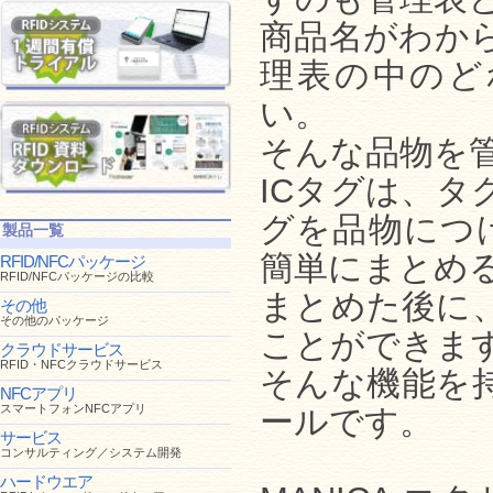
商品名がわか
理表の中のど
い。
そんな品物を管
ICタグは、タ
グを品物につ
製品一覧
簡単にまとめ
RFID/NFCパッケージ
RFID/NFCパッケージの比較
まとめた後に
その他
その他のパッケージ
ことができま
クラウドサービス
RFID・NFCクラウドサービス
そんな機能を持
NFCアプリ
スマートフォンNFCアプリ
ールです。
サービス
コンサルティング／システム開発
ハードウエア