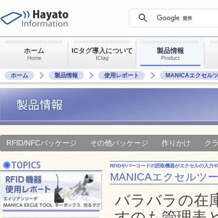
ホーム
ICタグ導入について
製品情報
Home
ICtag
Product
ホーム
製品情報
使用レポート
MANICAエクセル
RFID/NFCパッケージ
その他パッケージ
作りかけ
ク
RFIDやバーコードの読取機器がエクセルの入力や
MANICAエクセルツ
バラバラの在
すのも管理表