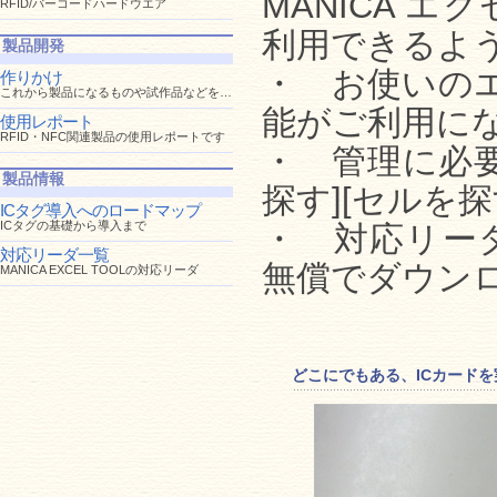
MANICA 
RFID/バーコードハードウエア
利用できるよ
製品開発
・ お使いの
作りかけ
これから製品になるものや試作品などを紹介
能がご利用に
使用レポート
RFID・NFC関連製品の使用レポートです
・ 管理に必要
製品情報
探す][セルを
ICタグ導入へのロードマップ
ICタグの基礎から導入まで
・ 対応リー
対応リーダ一覧
無償でダウン
MANICA EXCEL TOOLの対応リーダ
どこにでもある、ICカードを