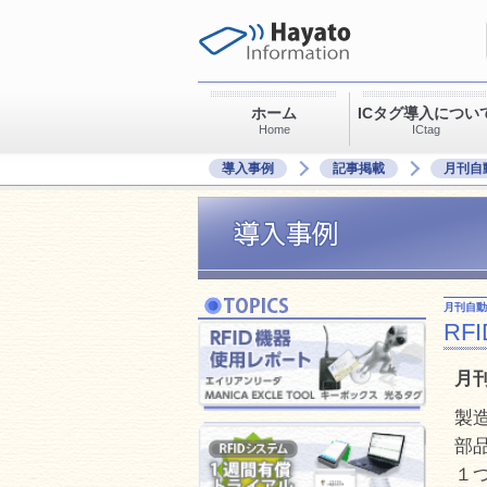
ホーム
ICタグ導入につい
Home
ICtag
導入事例
記事掲載
月刊自動
月刊自動
R
月刊
製
部
１