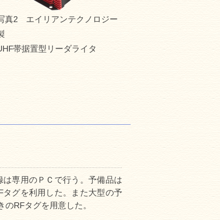
写真2 エイリアンテクノロジー
製
UHF帯据置型リーダライタ
録は専用のＰＣで行う。予備品は
Fタグを利用した。また大型の予
きのRFタグを用意した。