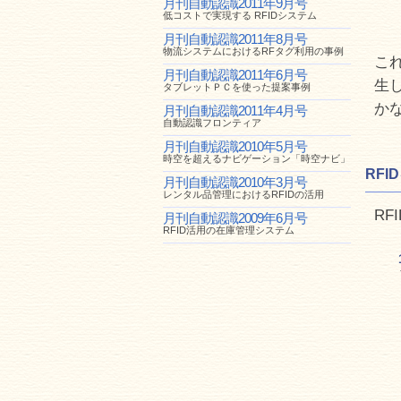
月刊自動認識2011年9月号
低コストで実現する RFIDシステム
月刊自動認識2011年8月号
物流システムにおけるRFタグ利用の事例
こ
月刊自動認識2011年6月号
生
タブレットＰＣを使った提案事例
か
月刊自動認識2011年4月号
自動認識フロンティア
月刊自動認識2010年5月号
時空を超えるナビゲーション「時空ナビ」
RF
月刊自動認識2010年3月号
レンタル品管理におけるRFIDの活用
R
月刊自動認識2009年6月号
RFID活用の在庫管理システム