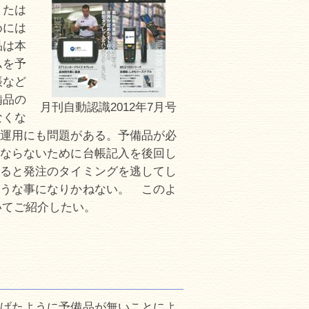
または
めには
品は本
ムを予
帳など
備品の
月刊自動認識2012年7月号
なくな
運用にも問題がある。予備品が必
ならないために台帳記入を後回し
ると発注のタイミングを逃してし
うな事になりかねない。 このよ
いてご紹介したい。
げたように予備品が無いことによ