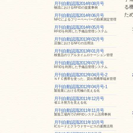
月刊自動認識2014年08月号
る
物流におけるRFIDの提案事例
た
月刊自動認識2014年06月号
NFCによるフリーペーパーの効果測定管理
月刊自動認識2014年05月号
RFIDを利用した予備品管理システム
月刊自動認識2013年02月号
店舗におけるNFCの活用法
月刊自動認識2013年01月号
検査品のリアルタイムロケーション管理
月刊自動認識2012年07月号
RFIDを利用した予備品管理システム
月刊自動認識2012年04月号-2
ＮＦＣ携帯を使った、貸出用携帯端末管理
月刊自動認識2012年04月号-1
製造業における究極の見える化
月刊自動認識2011年12月号
省エネ努力を見える化
月刊自動認識2011年11月号
製造工場内でのRFIDシステム活用事例
月刊自動認識2011年10月号
ICカードとクラウドサービスの連携活用