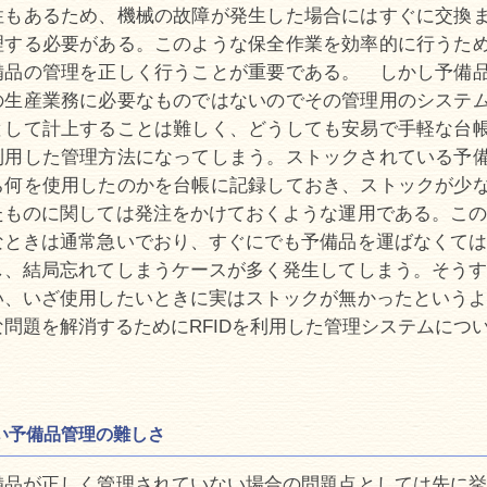
性もあるため、機械の故障が発生した場合にはすぐに交換
理する必要がある。このような保全作業を効率的に行うた
備品の管理を正しく行うことが重要である。 しかし予備
の生産業務に必要なものではないのでその管理用のシステ
として計上することは難しく、どうしても安易で手軽な台
利用した管理方法になってしまう。ストックされている予
ち何を使用したのかを台帳に記録しておき、ストックが少
たものに関しては発注をかけておくような運用である。この
なときは通常急いでおり、すぐにでも予備品を運ばなくては
し、結局忘れてしまうケースが多く発生してしまう。そうす
い、いざ使用したいときに実はストックが無かったというよ
な問題を解消するためにRFIDを利用した管理システムにつ
い予備品管理の難しさ
備品が正しく管理されていない場合の問題点としては先に挙