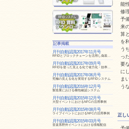
能
修
予
来
算
を
記事掲載
う
月刊自動認識2017年11月号
RFIDとブロックチェーンを活用し偽装のない社会を
っ
月刊自動認識2017年09月号
要
RFIDを使った見える化で省力化・効率化を実現
に
月刊自動認識2017年06月号
ま
究極の見える化を実現するRFIDシステム
月刊自動認識2016年12月号
う
製造業における梱包確認システム
月刊自動認識2015年12月号
大型イベントにおけるNFCの活用事例
月刊自動認識2015年08月号
ライブイベントにおけるNFCの活用事例
正し
月刊自動認識2015年03月号
音楽系野外イベントにおける情報配信
予