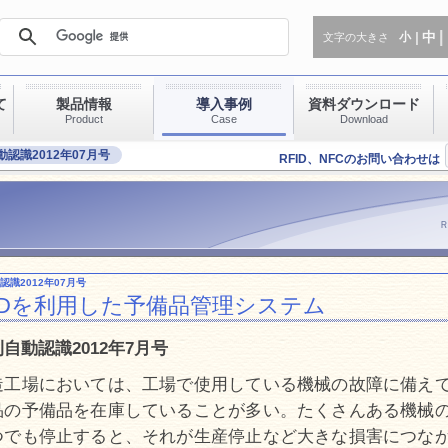
中
小
文字の大きさ
て
製品情報
導入事例
資料ダウンロード
Product
Case
Download
認識2012年07月号
RFID、NFCのお問い合わせは
認識2012年07月号
FIDを利用した予備品管理システム
自動認識2012年7月号
造工場においては、工場で使用している機械の故障に備え
品の予備品を在庫していることが多い。たくさんある機械
つでも停止すると、それが生産停止など大きな損害につな