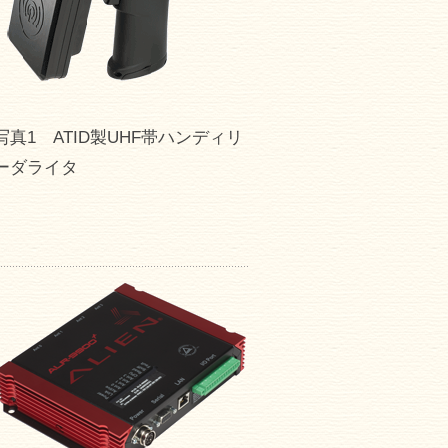
写真1 ATID製UHF帯ハンディリ
ーダライタ