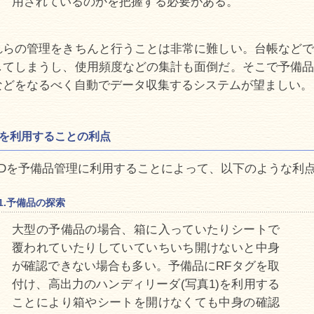
用されているのかを把握する必要がある。
れらの管理をきちんと行うことは非常に難しい。台帳などで
してしまうし、使用頻度などの集計も面倒だ。そこで予備品
などをなるべく自動でデータ収集するシステムが望ましい。
IDを利用することの利点
FIDを予備品管理に利用することによって、以下のような利
1.予備品の探索
大型の予備品の場合、箱に入っていたりシートで
覆われていたりしていていちいち開けないと中身
が確認できない場合も多い。予備品にRFタグを取
付け、高出力のハンディリーダ(写真1)を利用する
ことにより箱やシートを開けなくても中身の確認