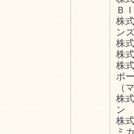
Ｂ
株
ン
株
株
株
ポ
（
株
ン
株
ミ