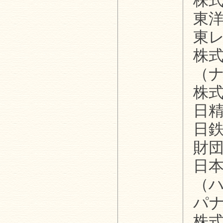
株
東
東
株
（
株
日
日
財
日
（
パ
株