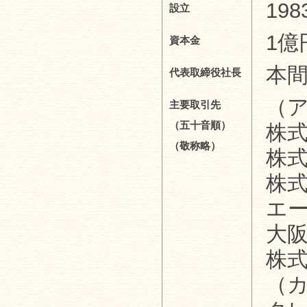
19
設立
1億
資本金
本
代表取締役社長
（
主要取引先
（五十音順）
株
（敬称略）
株式
株
エ
大
株
（