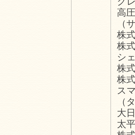
ク
高
（
株
株
シ
株
株
ス
（
大
太