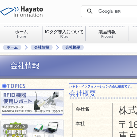
ホーム
ICタグ導入について
製品情報
Home
ICtag
Product
ホーム
会社情報
会社概要
ハヤト・インフォメーションの会社概要です。
会社概要
株
会社名
〒16
本社
東京