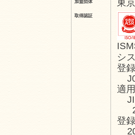
東
加盟団体
取得認証
IS
シ
登
J
適
J
登
2