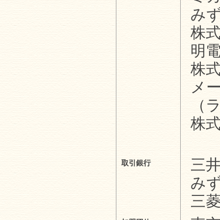
み
株
明
株
メ
（
株
三
取引銀行
み
三菱